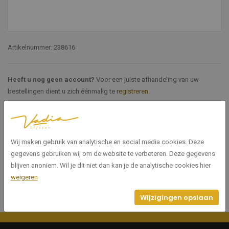
Artikelnummer: 238616
Heeft u nog geen account?
Voor een juiste afhandeling van uw
bestellingen dient u zich éénmalig te
registreren
.
Specificaties
Wij maken gebruik van analytische en social media cookies. Deze
238616
Artikelnummer
gegevens gebruiken wij om de website te verbeteren. Deze gegevens
blijven anoniem. Wil je dit niet dan kan je de analytische cookies hier
weigeren
Wijzigingen opslaan