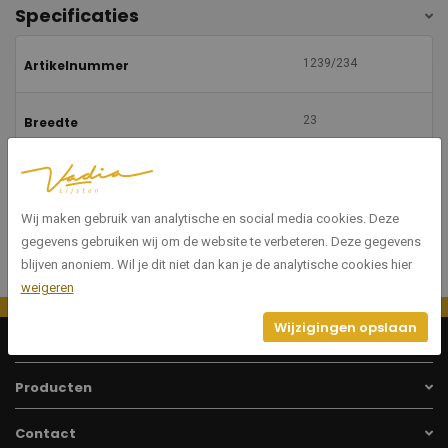
Specificaties
1239/234
Artikelnummer
23
Breedte
60
Hoogte
Wij maken gebruik van analytische en social media cookies. Deze
gegevens gebruiken wij om de website te verbeteren. Deze gegevens
blijven anoniem. Wil je dit niet dan kan je de analytische cookies hier
weigeren
Wijzigingen opslaan
Menu
Producten
Contact