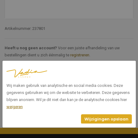
Artikelnummer: 237801
Heeft u nog geen account?
Voor een juiste afhandeling van uw
bestellingen dient u zich éénmalig te
registreren
.
Specificaties
Wij maken gebruik van analytische en social media cookies. Deze
237801
Artikelnummer
gegevens gebruiken wij om de website te verbeteren. Deze gegevens
blijven anoniem. Wil je dit niet dan kan je de analytische cookies hier
weigeren
Wijzigingen opslaan