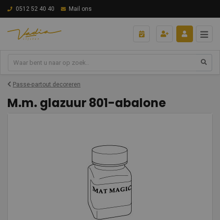
0512 52 40 40
Mail ons
Passe-partout decoreren
M.m. glazuur 801-abalone