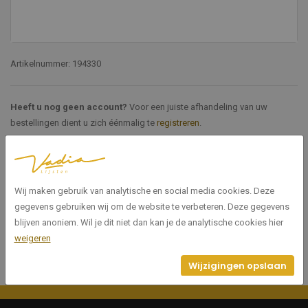
Artikelnummer: 194330
Heeft u nog geen account?
Voor een juiste afhandeling van uw
bestellingen dient u zich éénmalig te
registreren
.
Specificaties
Wij maken gebruik van analytische en social media cookies. Deze
194330
Artikelnummer
gegevens gebruiken wij om de website te verbeteren. Deze gegevens
blijven anoniem. Wil je dit niet dan kan je de analytische cookies hier
weigeren
Wijzigingen opslaan