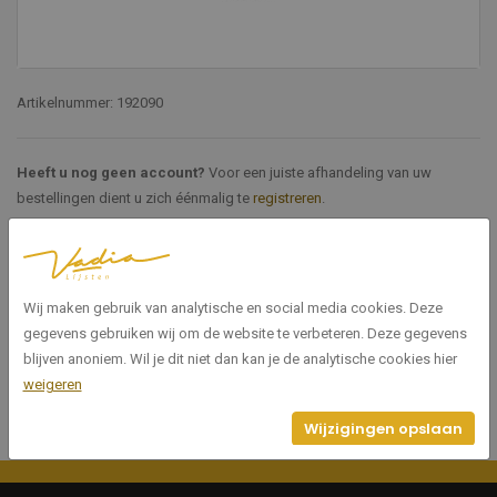
Artikelnummer: 192090
Heeft u nog geen account?
Voor een juiste afhandeling van uw
bestellingen dient u zich éénmalig te
registreren
.
Specificaties
Wij maken gebruik van analytische en social media cookies. Deze
192090
Artikelnummer
gegevens gebruiken wij om de website te verbeteren. Deze gegevens
blijven anoniem. Wil je dit niet dan kan je de analytische cookies hier
weigeren
Wijzigingen opslaan