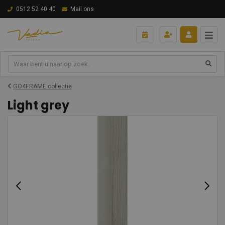
0512 52 40 40
Mail ons
GO4FRAME collectie
Light grey