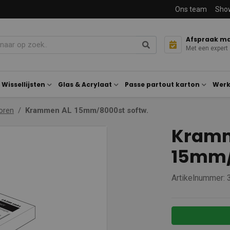
Ons team
Sho
Afspraak m
Met een expert
Wissellijsten
Glas & Acrylaat
Passe partout karton
Werk
oren
Krammen AL 15mm/8000st softw.
Kramm
15mm/
Artikelnummer: