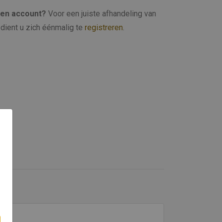
een account?
Voor een juiste afhandeling van
dient u zich éénmalig te
registreren
.