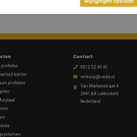
Wijzigingen opslaan
cten
Contact
profielen
0512 52 40 40
partout karton
verkoop@vadia.nl
ium profielen
Van Markenstraat 4
ijsten
2941 BX Lekkerkerk
Acrylaat
Nederland
rton
aam
oires
gsystemen