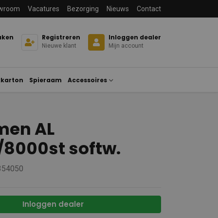
wroom
Vacatures
Bezorging
Nieuws
Contact
aken
Registreren
Inloggen dealer
Nieuwe klant
Mijn account
karton
Spieraam
Accessoires
en AL
8000st softw.
 354050
Inloggen dealer