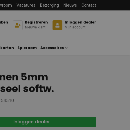
wroom
Vacatures
Bezorging
Nieuws
Contact
aken
Registreren
Inloggen dealer
Nieuwe klant
Mijn account
karton
Spieraam
Accessoires
men 5mm
seel softw.
 354510
Inloggen dealer