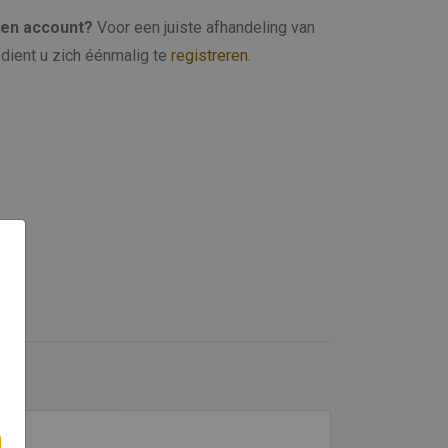
een account?
Voor een juiste afhandeling van
dient u zich éénmalig te
registreren
.