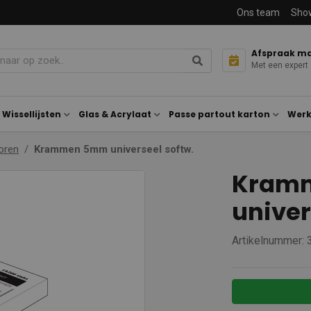
Ons team
Sho
Afspraak m
Met een expert
Wissellijsten
Glas & Acrylaat
Passe partout karton
Werk
oren
Krammen 5mm universeel softw.
Kram
univer
Artikelnummer: