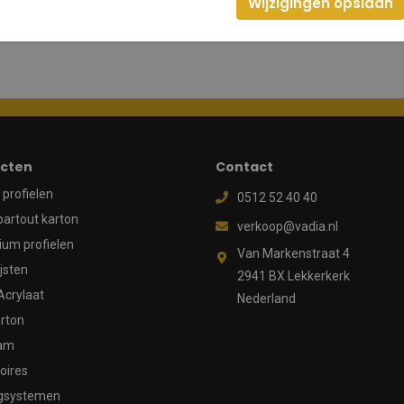
Wijzigingen opslaan
cten
Contact
profielen
0512 52 40 40
partout karton
verkoop@vadia.nl
ium profielen
Van Markenstraat 4
ijsten
2941 BX Lekkerkerk
Acrylaat
Nederland
rton
aam
oires
gsystemen