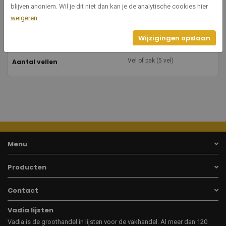
813
Breedte
blijven anoniem. Wil je dit niet dan kan je de analytische cookies hier
weigeren
1016
Hoogte
Wijzigingen opslaan
Vel of pak (5 vel)
Aantal vellen
Menu
Producten
Contact
Vadia lijsten
Vadia is de groothandel in lijsten voor de vakhandel. Al meer dan 120