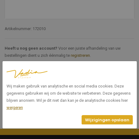
Artikelnummer: 172010
Heeft u nog geen account?
Voor een juiste afhandeling van uw
bestellingen dient u zich éénmalig te
registreren
.
Specificaties
Wij maken gebruik van analytische en social media cookies. Deze
172010
Artikelnummer
gegevens gebruiken wij om de website te verbeteren. Deze gegevens
blijven anoniem. Wil je dit niet dan kan je de analytische cookies hier
weigeren
Wijzigingen opslaan