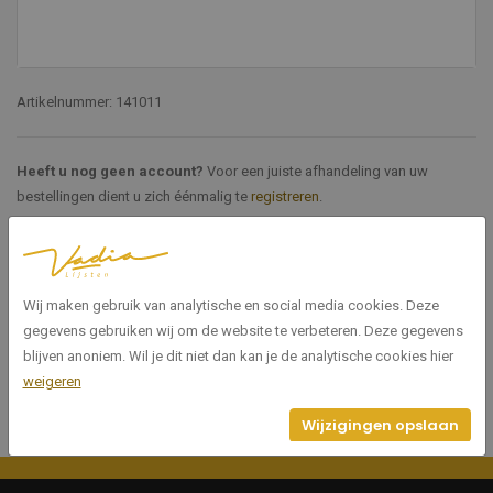
Artikelnummer: 141011
Heeft u nog geen account?
Voor een juiste afhandeling van uw
bestellingen dient u zich éénmalig te
registreren
.
Specificaties
Wij maken gebruik van analytische en social media cookies. Deze
141011
Artikelnummer
gegevens gebruiken wij om de website te verbeteren. Deze gegevens
blijven anoniem. Wil je dit niet dan kan je de analytische cookies hier
weigeren
Wijzigingen opslaan