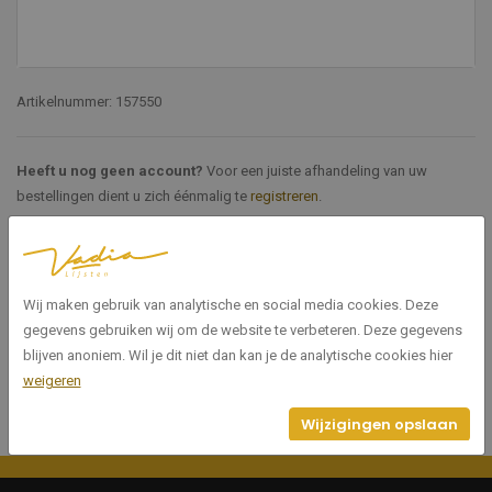
Artikelnummer: 157550
Heeft u nog geen account?
Voor een juiste afhandeling van uw
bestellingen dient u zich éénmalig te
registreren
.
Specificaties
Wij maken gebruik van analytische en social media cookies. Deze
157550
Artikelnummer
gegevens gebruiken wij om de website te verbeteren. Deze gegevens
blijven anoniem. Wil je dit niet dan kan je de analytische cookies hier
weigeren
Wijzigingen opslaan