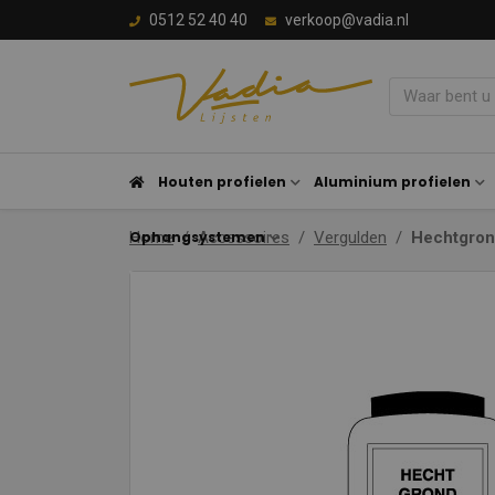
0512 52 40 40
verkoop@vadia.nl
Houten profielen
Aluminium profielen
Ophangsystemen
Home
Accessoires
Vergulden
Hechtgron