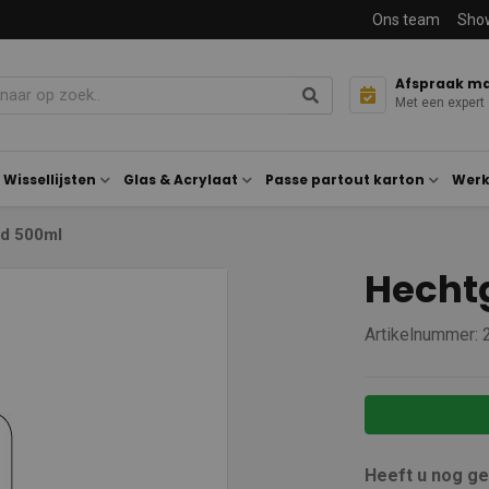
Ons team
Sho
Afspraak m
Met een expert
Wissellijsten
Glas & Acrylaat
Passe partout karton
Werk
d 500ml
Hecht
Artikelnummer:
Heeft u nog g