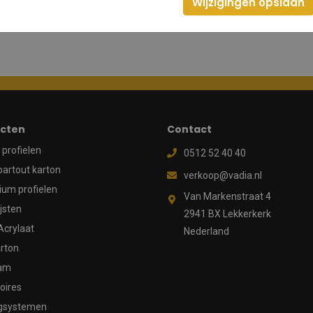
Wijzigingen opslaan
cten
Contact
profielen
0512 52 40 40
partout karton
verkoop@vadia.nl
ium profielen
Van Markenstraat 4
ijsten
2941 BX Lekkerkerk
Acrylaat
Nederland
rton
aam
oires
gsystemen