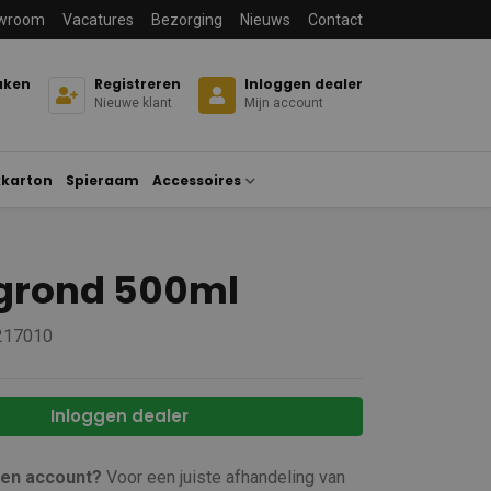
wroom
Vacatures
Bezorging
Nieuws
Contact
aken
Registreren
Inloggen dealer
Nieuwe klant
Mijn account
karton
Spieraam
Accessoires
grond 500ml
 217010
Inloggen dealer
een account?
Voor een juiste afhandeling van