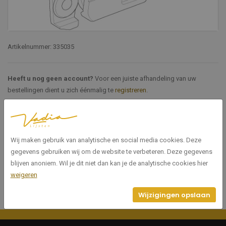
Artikelnummer: 335035
Heeft u nog geen account?
Voor een juiste afhandeling van uw
bestellingen dient u zich éénmalig te
registreren
.
Specificaties
Wij maken gebruik van analytische en social media cookies. Deze
335035
Artikelnummer
gegevens gebruiken wij om de website te verbeteren. Deze gegevens
blijven anoniem. Wil je dit niet dan kan je de analytische cookies hier
weigeren
Wijzigingen opslaan