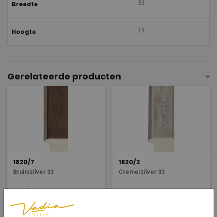
33
Breedte
19
Hoogte
Gerelateerde producten
1820/7
1820/2
Bruin/zilver 33
Creme/zilver 33
Breedte: 33
Breedte: 33
Hoogte: 19
Hoogte: 19