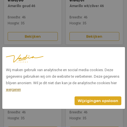
6150/00
6150/01
Amarillo goud 46
Amarillo wit/zilver 46
Breedte: 46
Breedte: 46
Hoogte: 35
Hoogte: 35
Bekijken
Bekijken
Wij maken gebruik van analytische en social media cookies. Deze
gegevens gebruiken wij om de website te verbeteren. Deze gegevens
blijven anoniem. Wil je dit niet dan kan je de analytische cookies hier
weigeren
6150/03
6150/02
Wijzigingen opslaan
Amarillo zilver 46
Amarillo zwart/zilver 46
Breedte: 46
Breedte: 46
Hoogte: 35
Hoogte: 35