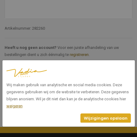
Artikelnummer: 282260
Heeft u nog geen account?
Voor een juiste afhandeling van uw
bestellingen dient u zich éénmalig te
registreren
.
Specificaties
Wij maken gebruik van analytische en social media cookies. Deze
282260
Artikelnummer
gegevens gebruiken wij om de website te verbeteren. Deze gegevens
blijven anoniem. Wil je dit niet dan kan je de analytische cookies hier
weigeren
Wijzigingen opslaan