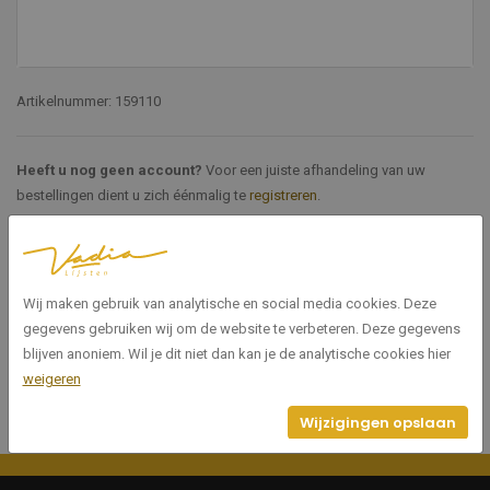
Artikelnummer: 159110
Heeft u nog geen account?
Voor een juiste afhandeling van uw
bestellingen dient u zich éénmalig te
registreren
.
Specificaties
Wij maken gebruik van analytische en social media cookies. Deze
159110
Artikelnummer
gegevens gebruiken wij om de website te verbeteren. Deze gegevens
blijven anoniem. Wil je dit niet dan kan je de analytische cookies hier
weigeren
Wijzigingen opslaan