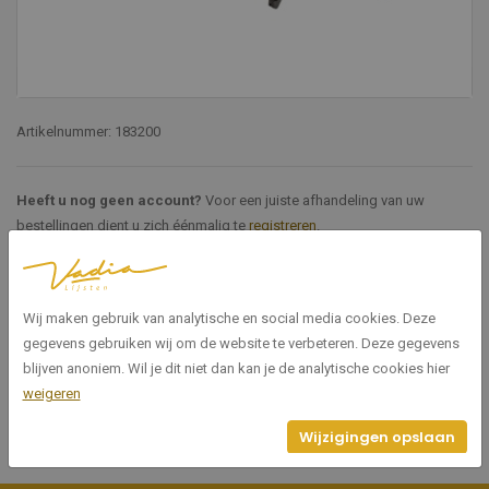
Artikelnummer: 183200
Heeft u nog geen account?
Voor een juiste afhandeling van uw
bestellingen dient u zich éénmalig te
registreren
.
Specificaties
Wij maken gebruik van analytische en social media cookies. Deze
gegevens gebruiken wij om de website te verbeteren. Deze gegevens
183200
Artikelnummer
blijven anoniem. Wil je dit niet dan kan je de analytische cookies hier
weigeren
Wijzigingen opslaan