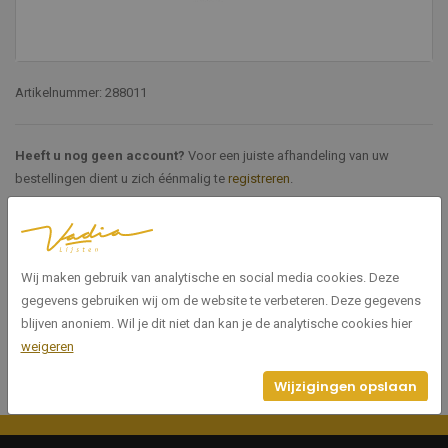
Artikelnummer: 288011
Heeft u nog geen account?
Voor een juiste afhandeling van uw
bestellingen dient u zich éénmalig te
registreren
.
Specificaties
Wij maken gebruik van analytische en social media cookies. Deze
288011
Artikelnummer
gegevens gebruiken wij om de website te verbeteren. Deze gegevens
blijven anoniem. Wil je dit niet dan kan je de analytische cookies hier
weigeren
Wijzigingen opslaan