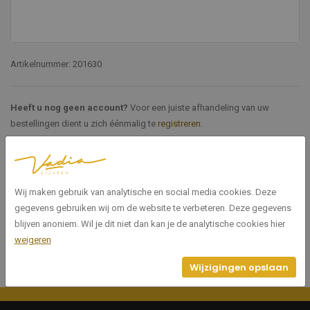
Artikelnummer: 201630
Heeft u nog geen account?
Voor een juiste afhandeling van uw
bestellingen dient u zich éénmalig te
registreren
.
Specificaties
Wij maken gebruik van analytische en social media cookies. Deze
201630
Artikelnummer
gegevens gebruiken wij om de website te verbeteren. Deze gegevens
blijven anoniem. Wil je dit niet dan kan je de analytische cookies hier
weigeren
Wijzigingen opslaan