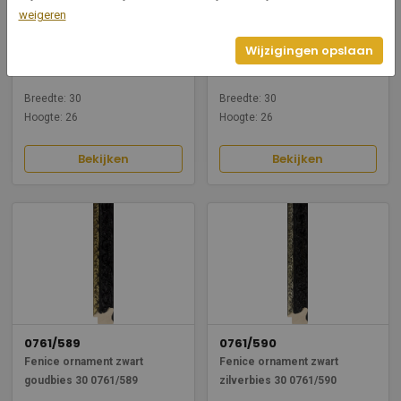
weigeren
0761/11
0761/10
Fenice ornament goud 30
Fenice ornament zilver 30
Wijzigingen opslaan
0761/11
0761/10
Breedte: 30
Breedte: 30
Hoogte: 26
Hoogte: 26
Bekijken
Bekijken
0761/589
0761/590
Fenice ornament zwart
Fenice ornament zwart
goudbies 30 0761/589
zilverbies 30 0761/590