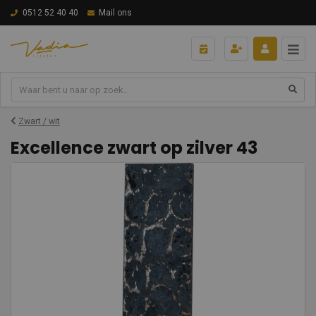
0512 52 40 40
Mail ons
Zwart / wit
Excellence zwart op zilver 43