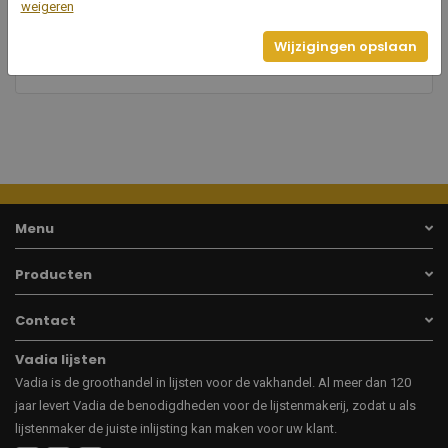
43
weigeren
Breedte
Wijzigingen opslaan
21
Hoogte
Menu
Producten
Contact
Vadia lijsten
Vadia is de groothandel in lijsten voor de vakhandel. Al meer dan 120
jaar levert Vadia de benodigdheden voor de lijstenmakerij, zodat u als
lijstenmaker de juiste inlijsting kan maken voor uw klant.