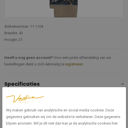
Artikelnummer: 11-1104
Breedte: 43
Hoogte: 21
Heeft u nog geen account?
Voor een juiste afhandeling van uw
bestellingen dient u zich éénmalig te
registreren
.
Specificaties
11-1104
Artikelnummer
Wij maken gebruik van analytische en social media cookies. Deze
Exellence
Serie
gegevens gebruiken wij om de website te verbeteren. Deze gegevens
blijven anoniem. Wil je dit niet dan kan je de analytische cookies hier