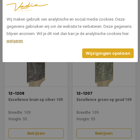
Breedte: 109
Hoogte: 55
Breedte: 109
Hoogte: 55
Wij maken gebruik van analytische en social media cookies. Deze
gegevens gebruiken wij om de website te verbeteren. Deze gegevens
Bekijken
Bekijken
blijven anoniem. Wil je dit niet dan kan je de analytische cookies hier
weigeren
Wijzigingen opslaan
12-1208
12-1207
Excellence bruin op zilver 109
Excellence groen op goud 109
Breedte: 109
Breedte: 109
Hoogte: 55
Hoogte: 55
Bekijken
Bekijken