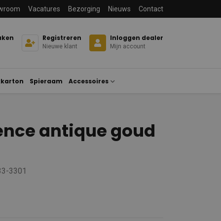
wroom
Vacatures
Bezorging
Nieuws
Contact
aken
Registreren
Inloggen dealer
Nieuwe klant
Mijn account
karton
Spieraam
Accessoires
ence antique goud
 33-3301