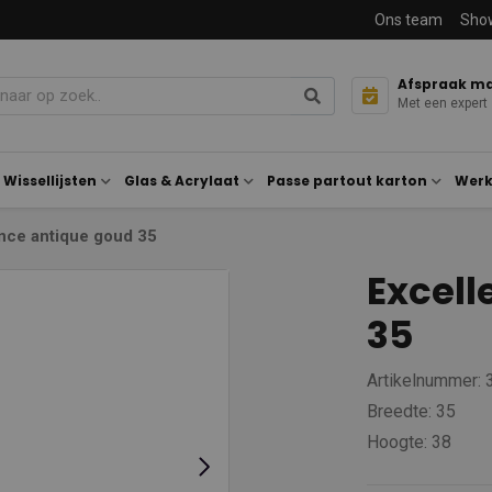
Ons team
Sho
Afspraak m
Met een expert
Wissellijsten
Glas & Acrylaat
Passe partout karton
Werk
nce antique goud 35
Excell
35
Artikelnummer:
Breedte: 35
Hoogte: 38