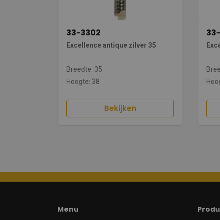
33-3302
33-
Excellence antique zilver 35
Exc
Breedte: 35
Bree
Hoogte: 38
Hoog
Bekijken
Menu
Produ