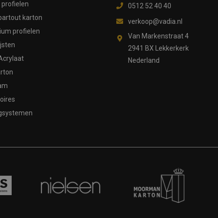
profielen
0512 52 40 40
partout karton
verkoop@vadia.nl
ium profielen
Van Markenstraat 4
ijsten
2941 BX Lekkerkerk
Acrylaat
Nederland
rton
aam
oires
gsystemen