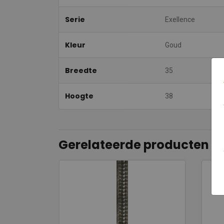
Serie
Exellence
Kleur
Goud
Breedte
35
Hoogte
38
Gerelateerde producten