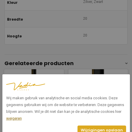
Zilver, Zwart
Kleur
20
Breedte
20
Hoogte
Gerelateerde producten
Wij maken gebruik van analytische en social media cookies. Deze
gegevens gebruiken wij om de website te verbeteren. Deze gegevens
blijven anoniem. Wil je dit niet dan kan je de analytische cookies hier
0327/277
0326/277
weigeren
Epoque zwart/goud bies 20
Epoque zwart/goud bies 50
Wijzigingen opslaan