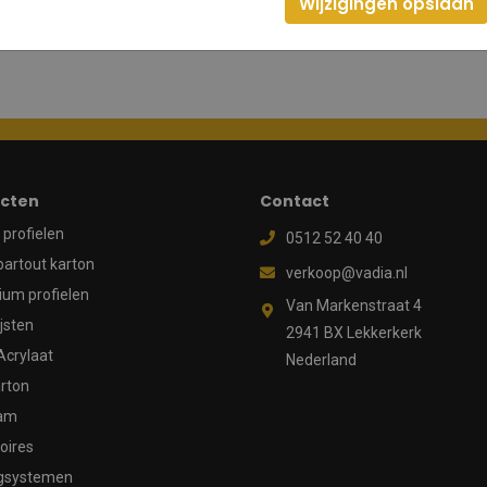
Wijzigingen opslaan
cten
Contact
profielen
0512 52 40 40
partout karton
verkoop@vadia.nl
ium profielen
Van Markenstraat 4
ijsten
2941 BX Lekkerkerk
Acrylaat
Nederland
rton
aam
oires
gsystemen