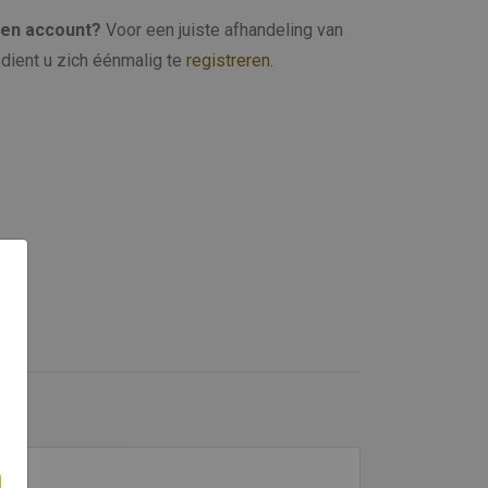
een account?
Voor een juiste afhandeling van
dient u zich éénmalig te
registreren
.