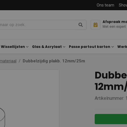
Ons team
Sho
Afspraak m
Met een expert
Wissellijsten
Glas & Acrylaat
Passe partout karton
Werk
materiaal
Dubbelzijdig plakb. 12mm/25m
Dubbel
12mm
Artikelnummer: