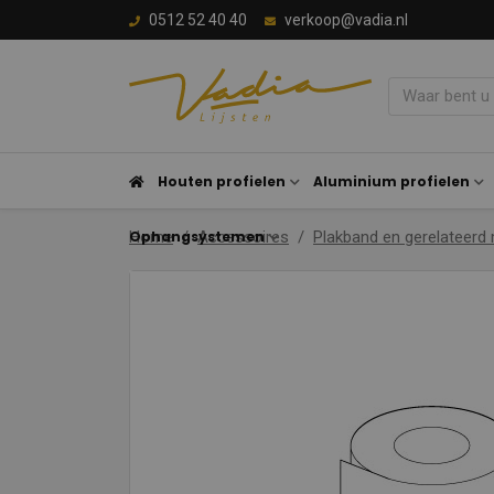
0512 52 40 40
verkoop@vadia.nl
Houten profielen
Aluminium profielen
Ophangsystemen
Home
Accessoires
Plakband en gerelateerd 