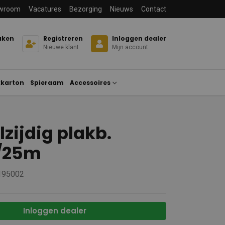
wroom
Vacatures
Bezorging
Nieuws
Contact
aken
Registreren
Inloggen dealer
Nieuwe klant
Mijn account
karton
Spieraam
Accessoires
zijdig plakb.
/25m
 195002
Inloggen dealer