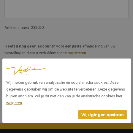
Artikelnummer: 232020
Heeft u nog geen account?
Voor een juiste afhandeling van uw
bestellingen dient u zich éénmalig te
registreren
.
Specificaties
Wij maken gebruik van analytische en social media cookies. Deze
232020
Artikelnummer
gegevens gebruiken wij om de website te verbeteren. Deze gegevens
blijven anoniem. Wil je dit niet dan kan je de analytische cookies hier
weigeren
Wijzigingen opslaan