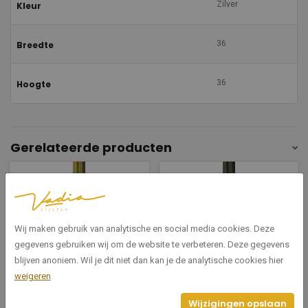
Zilver
Kleur
36
Breedte
36
Hoogte
Gerelateerde producten
Wij maken gebruik van analytische en social media cookies. Deze
gegevens gebruiken wij om de website te verbeteren. Deze gegevens
blijven anoniem. Wil je dit niet dan kan je de analytische cookies hier
7010/04
7010/02
weigeren
Dafne donker goud 36
Dafne donker zilver 36
Wijzigingen opslaan