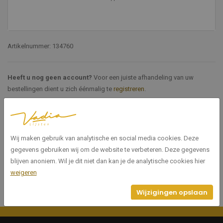
Artikelnummer: 134760
Heeft u nog geen account?
Voor een juiste afhandeling van uw
bestellingen dient u zich éénmalig te
registreren
.
Specificaties
Wij maken gebruik van analytische en social media cookies. Deze
134760
Artikelnummer
gegevens gebruiken wij om de website te verbeteren. Deze gegevens
blijven anoniem. Wil je dit niet dan kan je de analytische cookies hier
weigeren
Wijzigingen opslaan