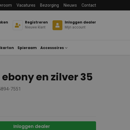
wroom
Vacatures
Bezorging
Nieuws
Contact
aken
Registreren
Inloggen dealer
Nieuwe klant
Mijn account
karton
Spieraam
Accessoires
 ebony en zilver 35
 5894-7551
Inloggen dealer