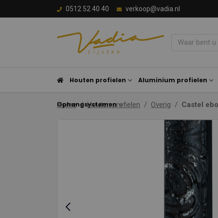
0512 52 40 40
verkoop@vadia.nl
Houten profielen
Aluminium profielen
Ophangsystemen
Home
Houten profielen
Overig
Castel ebo