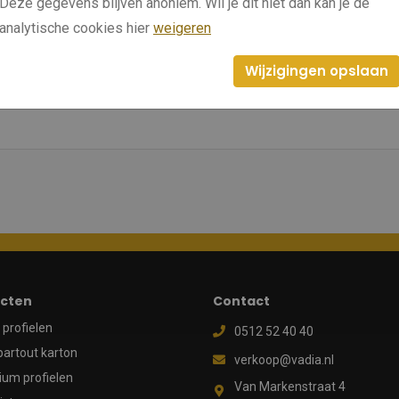
Deze gegevens blijven anoniem. Wil je dit niet dan kan je de
analytische cookies hier
weigeren
Wijzigingen opslaan
cten
Contact
profielen
0512 52 40 40
partout karton
verkoop@vadia.nl
ium profielen
Van Markenstraat 4