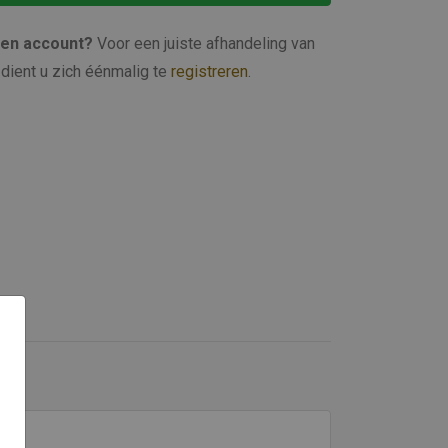
een account?
Voor een juiste afhandeling van
dient u zich éénmalig te
registreren
.