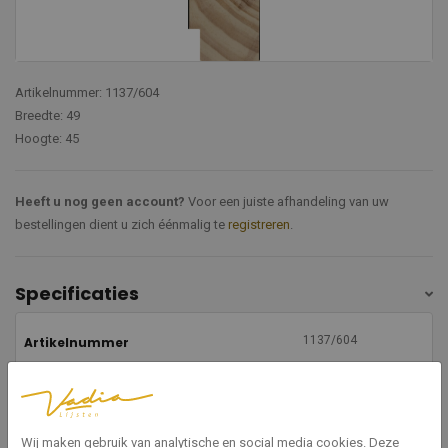
Artikelnummer: 1137/604
Breedte: 49
Hoogte: 45
Heeft u nog geen account?
Voor een juiste afhandeling van uw
bestellingen dient u zich éénmalig te
registreren
.
Specificaties
1137/604
Artikelnummer
Mat
Afwerking
Wij maken gebruik van analytische en social media cookies. Deze