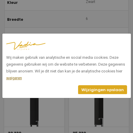
Zwart
Kleur
6
Breedte
8
Hoogte
Spacer
Vorm
Wij maken gebruik van analytische en social media cookies. Deze
gegevens gebruiken wij om de website te verbeteren. Deze gegevens
blijven anoniem. Wil je dit niet dan kan je de analytische cookies hier
weigeren
Gerelateerde producten
Wijzigingen opslaan