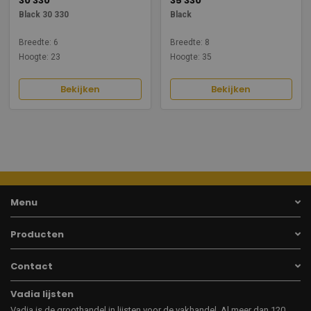
30 330
35 330
Black 30 330
Black
Breedte: 6
Breedte: 8
Hoogte: 23
Hoogte: 35
Bekijken
Bekijken
Menu
Producten
Contact
Vadia lijsten
Vadia is de groothandel in lijsten voor de vakhandel. Al meer dan 120