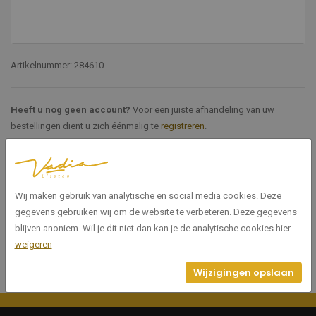
Artikelnummer: 284610
Heeft u nog geen account?
Voor een juiste afhandeling van uw
bestellingen dient u zich éénmalig te
registreren
.
Specificaties
Wij maken gebruik van analytische en social media cookies. Deze
284610
Artikelnummer
gegevens gebruiken wij om de website te verbeteren. Deze gegevens
blijven anoniem. Wil je dit niet dan kan je de analytische cookies hier
weigeren
Wijzigingen opslaan