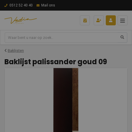
0512 52 40 40
Mail ons
Baklijsten
Baklijst palissander goud 09