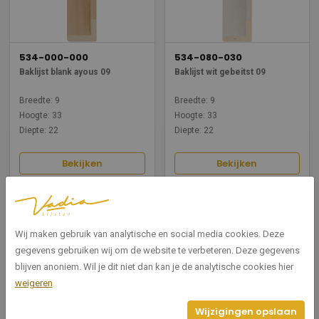
534-000-000
534-080-030
Baklijst blank ayous 09
Baklijst wit gebeitst 09
Breedte: 9
Breedte: 9
Hoogte: 33
Hoogte: 33
Diepte: 22
Diepte: 22
Bekijken
Bekijken
Wij maken gebruik van analytische en social media cookies. Deze
gegevens gebruiken wij om de website te verbeteren. Deze gegevens
blijven anoniem. Wil je dit niet dan kan je de analytische cookies hier
weigeren
534-030-000
534-040-000
Wijzigingen opslaan