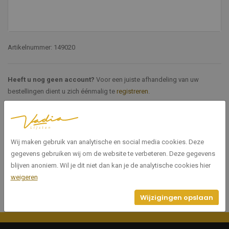
Artikelnummer: 149020
Heeft u nog geen account?
Voor een juiste afhandeling van uw
bestellingen dient u zich éénmalig te
registreren
.
Specificaties
Wij maken gebruik van analytische en social media cookies. Deze
149020
Artikelnummer
gegevens gebruiken wij om de website te verbeteren. Deze gegevens
blijven anoniem. Wil je dit niet dan kan je de analytische cookies hier
weigeren
Wijzigingen opslaan