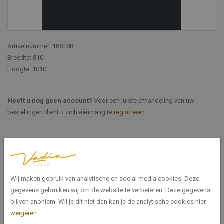
Artikelnummer: 185188
Breedte: 810
Hoogte: 1010
Heeft u nog geen account?
Voor een juiste afhandeling van uw
bestellingen dient u zich éénmalig te
registreren
.
Specificaties
185188
Artikelnummer
Wij maken gebruik van analytische en social media cookies. Deze
gegevens gebruiken wij om de website te verbeteren. Deze gegevens
810
Breedte
blijven anoniem. Wil je dit niet dan kan je de analytische cookies hier
weigeren