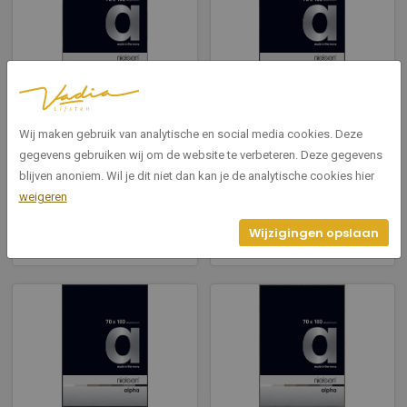
1671004
1671020
Alpha Frosted Silver
Alpha Glossy Dark Grey
Wij maken gebruik van analytische en social media cookies. Deze
70x100cm
70x100cm
gegevens gebruiken wij om de website te verbeteren. Deze gegevens
blijven anoniem. Wil je dit niet dan kan je de analytische cookies hier
Breedte: 70
Breedte: 70
weigeren
Hoogte: 100
Hoogte: 100
Wijzigingen opslaan
Bekijken
Bekijken