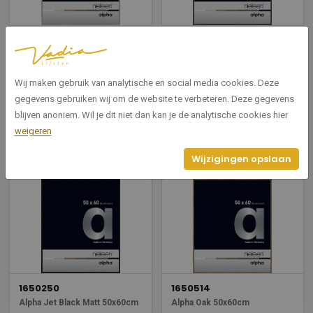
1650004
1650020
Alpha Frosted Silver 50x60cm
Alpha Glossy Dark Grey
50x60cm
Wij maken gebruik van analytische en social media cookies. Deze
Breedte: 50
Hoogte: 60
Breedte: 50
gegevens gebruiken wij om de website te verbeteren. Deze gegevens
Hoogte: 60
blijven anoniem. Wil je dit niet dan kan je de analytische cookies hier
weigeren
Bekijken
Bekijken
Wijzigingen opslaan
1650250
1650514
Alpha Jet Black Matt 50x60cm
Alpha Oak 50x60cm