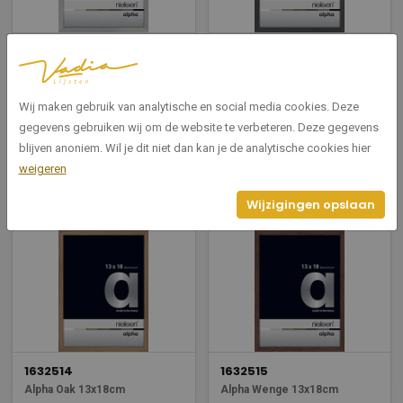
1632004
1632020
Alpha Frosted Silver 13x18cm
Alpha Glossy Drak Grey
13x18cm
Wij maken gebruik van analytische en social media cookies. Deze
Breedte: 13
Hoogte: 18
Breedte: 13
gegevens gebruiken wij om de website te verbeteren. Deze gegevens
Hoogte: 18
blijven anoniem. Wil je dit niet dan kan je de analytische cookies hier
weigeren
Bekijken
Bekijken
Wijzigingen opslaan
1632514
1632515
Alpha Oak 13x18cm
Alpha Wenge 13x18cm