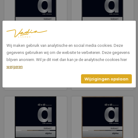
1644020
1644526
Alpha Glossy Dark Grey
Alpha Grey 40x40cm
Wij maken gebruik van analytische en social media cookies. Deze
40x40cm
gegevens gebruiken wij om de website te verbeteren. Deze gegevens
Breedte: 40
blijven anoniem. Wil je dit niet dan kan je de analytische cookies hier
Breedte: 40
Hoogte: 40
weigeren
Hoogte: 40
Wijzigingen opslaan
Bekijken
Bekijken