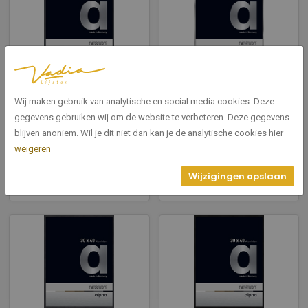
1630020
1630003
Alpha Glossy Dark Grey
Alpha Polished Silver
Wij maken gebruik van analytische en social media cookies. Deze
30x40cm
30x40cm
gegevens gebruiken wij om de website te verbeteren. Deze gegevens
blijven anoniem. Wil je dit niet dan kan je de analytische cookies hier
Breedte: 30
Breedte: 30
weigeren
Hoogte: 40
Hoogte: 40
Wijzigingen opslaan
Bekijken
Bekijken