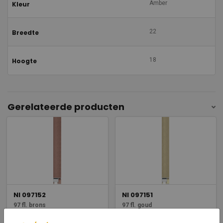
Amber
Kleur
22
Breedte
18
Hoogte
Gerelateerde producten
NI 097152
NI 097151
97 fl. brons
97 fl. goud