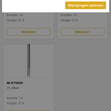
NI 071021
NI 071019
Wijzigingen opslaan
71 mat zwart
71 platina
Breedte: 14
Breedte: 14
Hoogte: 37,9
Hoogte: 37,9
Bekijken
Bekijken
NI 071003
71 zilver
Breedte: 14
Hoogte: 37,9