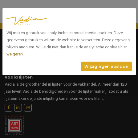
Wij maken gebruik van analytische en social media cookies. Deze
Menu
gegevens gebruiken wij om de website te verbeteren. Deze gegevens
blijven anoniem. Wil je dit niet dan kan je de analytische cookies hier
Producten
weigeren
Contact
Wijzigingen opslaan
Vadia lijsten
Vadia is de groothandel in lijsten voor de vakhandel. Al meer dan 120
jaar levert Vadia de benodigdheden voor de lijstenmakerij, zodat u als
lijstenmaker de juiste inlijsting kan maken voor uw klant.