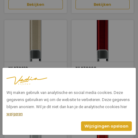
Bekijken
Bekijken
NI 270219
NI 270209
270 Brushed Pyrit
270 Brushed Rubyred
Breedte: 15
Breedte: 15
Wij maken gebruik van analytische en social media cookies. Deze
Hoogte: 28
Hoogte: 28
gegevens gebruiken wij om de website te verbeteren. Deze gegevens
blijven anoniem. Wil je dit niet dan kan je de analytische cookies hier
Bekijken
Bekijken
weigeren
Wijzigingen opslaan