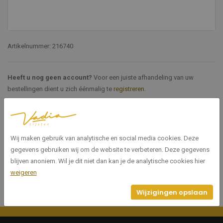
Artikelnummer: 216740
Heeft u nog geen account?
Voor een juiste afhandeling van uw
bestellingen dient u zich éénmalig te
registreren
.
Specificaties
Wij maken gebruik van analytische en social media cookies. Deze
216740
Artikelnummer
gegevens gebruiken wij om de website te verbeteren. Deze gegevens
blijven anoniem. Wil je dit niet dan kan je de analytische cookies hier
weigeren
Wijzigingen opslaan