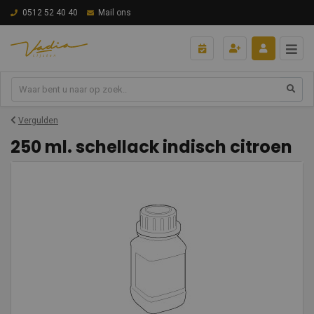
0512 52 40 40
Mail ons
Vergulden
250 ml. schellack indisch citroen