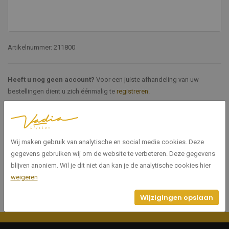
Artikelnummer: 211800
Heeft u nog geen account?
Voor een juiste afhandeling van uw
bestellingen dient u zich éénmalig te
registreren
.
Specificaties
Wij maken gebruik van analytische en social media cookies. Deze
211800
Artikelnummer
gegevens gebruiken wij om de website te verbeteren. Deze gegevens
blijven anoniem. Wil je dit niet dan kan je de analytische cookies hier
weigeren
Wijzigingen opslaan