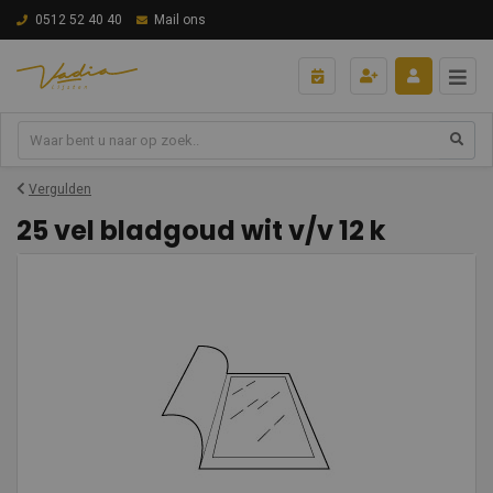
0512 52 40 40
Mail ons
Vergulden
25 vel bladgoud wit v/v 12 k