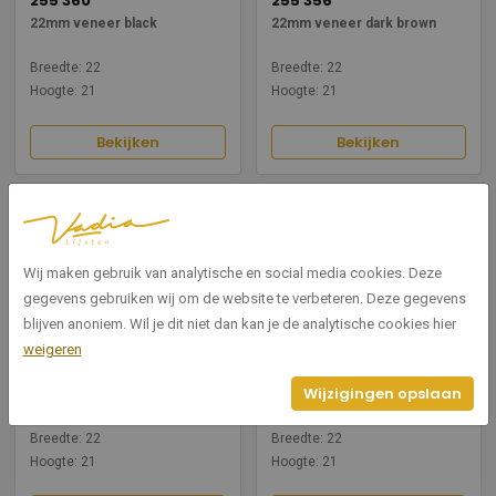
255 360
255 356
22mm veneer black
22mm veneer dark brown
Breedte: 22
Breedte: 22
Hoogte: 21
Hoogte: 21
Bekijken
Bekijken
Wij maken gebruik van analytische en social media cookies. Deze
gegevens gebruiken wij om de website te verbeteren. Deze gegevens
blijven anoniem. Wil je dit niet dan kan je de analytische cookies hier
weigeren
255 354
255 352
Wijzigingen opslaan
22mm veneer dark oak
22mm veneer eggshell
Breedte: 22
Breedte: 22
Hoogte: 21
Hoogte: 21