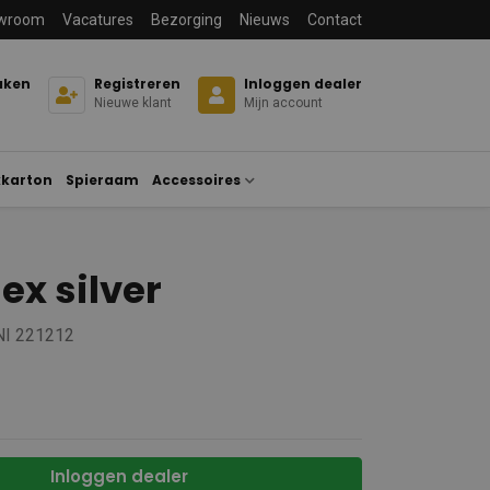
wroom
Vacatures
Bezorging
Nieuws
Contact
aken
Registreren
Inloggen dealer
Nieuwe klant
Mijn account
karton
Spieraam
Accessoires
lex silver
NI 221212
Inloggen dealer