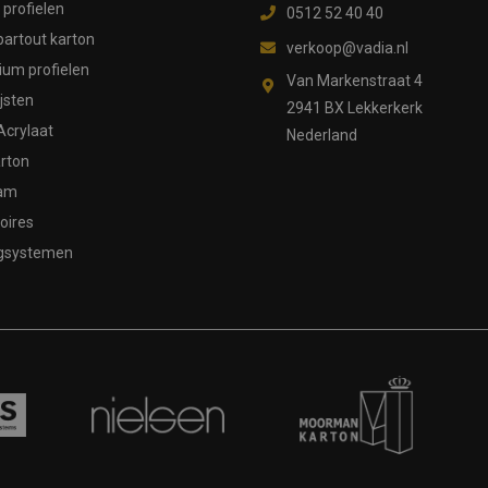
profielen
0512 52 40 40
partout karton
verkoop@vadia.nl
ium profielen
Van Markenstraat 4
ijsten
2941 BX Lekkerkerk
Acrylaat
Nederland
rton
aam
oires
gsystemen