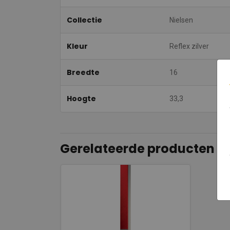
Collectie
Nielsen
Kleur
Reflex zilver
Breedte
16
Hoogte
33,3
Gerelateerde producten