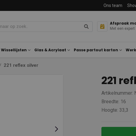
Ons team
Sho
Afspraak m
Met een expert
Wissellijsten
Glas & Acrylaat
Passe partout karton
Werk
221 reflex silver
221 ref
Artikelnummer: 
Breedte: 16
Hoogte: 33,3